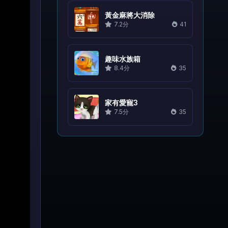
黃金麻將大消除
7.2分
41
趣味水族箱
8.4分
35
家有愛寵3
7.5分
35