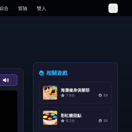
綜合
冒險
雙人
相關遊戲
海灘健身俱樂部
7.9分
39
彩虹糖甜點
8.2分
36