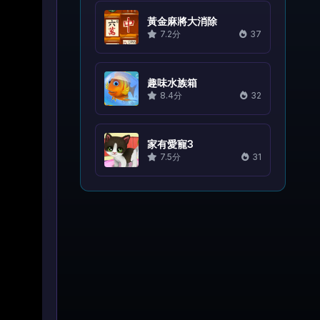
黃金麻將大消除
7.2分
37
趣味水族箱
8.4分
32
家有愛寵3
7.5分
31