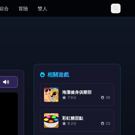
綜合
冒險
雙人
相關遊戲
海灘健身俱樂部
7.9分
36
彩虹糖甜點
8.2分
33