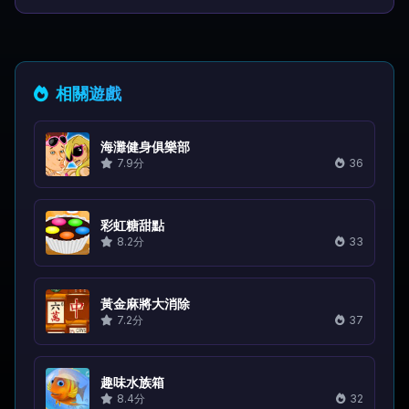
相關遊戲
海灘健身俱樂部
7.9分
36
彩虹糖甜點
8.2分
33
黃金麻將大消除
7.2分
37
趣味水族箱
8.4分
32