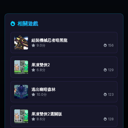
相關遊戲
組裝機械忍者暗黑龍
9.0分
156
果凍雙俠2
6.8分
129
逃出幽暗森林
10.0分
123
果凍雙俠2選關版
8.6分
128