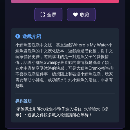
全屏
收藏
遊戲介紹
小鱷魚愛洗澡中文版：英文遊戲Where's My Water小
鱷魚愛洗澡的中文漢化版本，遊戲經過漢化後，對中文
玩家體驗更佳，遊戲講述的是一對鱷魚父子的愛恨情
仇，話說小鱷魚Swampy最喜歡的事情就是洗澡了額，
在水中盡情享受沐浴的快感，可是大鱷魚Cranky卻特別
不喜歡洗澡這件事，總想阻止和破壞小鱷魚洗澡，玩家
需要幫助小鱷魚，成功將水引到小鱷魚的浴缸，非常有
趣哦
操作說明
消除泥土引導水收集小鴨子進入浴缸
水管噴水【提
示】：遊戲文件較多載入較慢請耐心等待！