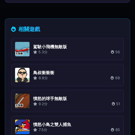
相關遊戲
駕駛小飛機無敵版
5.3分
56
鳥叔衝衝衝
8.8分
68
憤怒的球手無敵版
9.2分
51
憤怒小鳥之雙人捕魚
7.5分
85