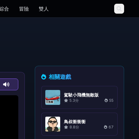
綜合
冒險
雙人
相關遊戲
駕駛小飛機無敵版
5.3分
55
鳥叔衝衝衝
8.8分
67