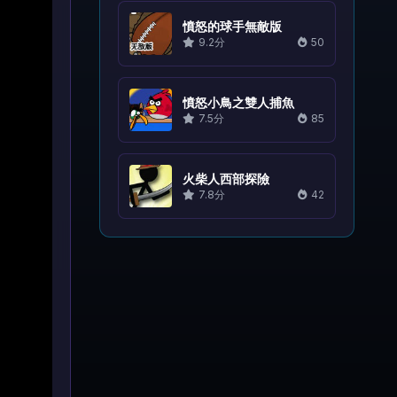
憤怒的球手無敵版
9.2分
50
憤怒小鳥之雙人捕魚
7.5分
85
火柴人西部探險
7.8分
42