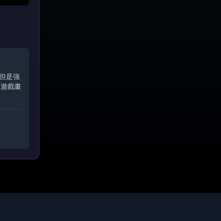
，但是強
，遊戲畫