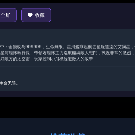
全屏
收藏
敵版中：金錢改為999999，生命無限。星河艦隊起航去征服遙遠的艾爾星
為星河艦隊執行長，帶領著艦隊主力巡航艦與敵人戰鬥，戰況非常的激烈
避好敵方的太空雷，玩家控制小飛機躲避敵人的攻擊
，生命无限。