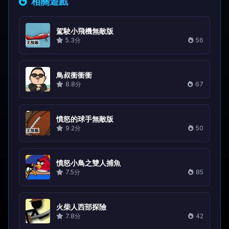
相關遊戲
駕駛小飛機無敵版
5.3分
56
鳥叔衝衝衝
8.8分
67
憤怒的球手無敵版
9.2分
50
憤怒小鳥之雙人捕魚
7.5分
85
火柴人西部探險
7.8分
42