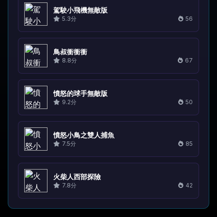
駕駛小飛機無敵版
5.3分
56
鳥叔衝衝衝
8.8分
67
憤怒的球手無敵版
9.2分
50
憤怒小鳥之雙人捕魚
7.5分
85
火柴人西部探險
7.8分
42