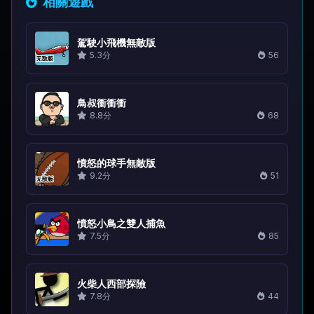
相關遊戲
駕駛小飛機無敵版
5.3分
56
鳥叔衝衝衝
8.8分
68
憤怒的球手無敵版
9.2分
51
憤怒小鳥之雙人捕魚
7.5分
85
火柴人西部探險
7.8分
44