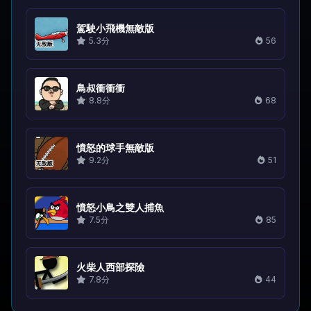
駕駛小飛機無敵版
5.3分
56
鳥叔衝衝衝
8.8分
68
憤怒的球手無敵版
9.2分
51
憤怒小鳥之雙人捕魚
7.5分
85
火柴人西部探險
7.8分
44