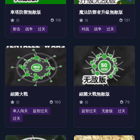
車塔防禦無敵版
魔法防禦者升級無敵版
分
119
分
131
射击
战争
过关
对战
战争
过关
細菌大戰
細菌大戰無敵版
分
160
分
79
单人闯关
益智过关
益智过关
无敌版
过关
过关