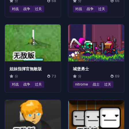
分
68
分
66
对战
战争
过关
对战
战争
过关
姐妹指揮官無敵版
城堡勇士
分
73
分
69
对战
战争
过关
nitrome
战士
过关