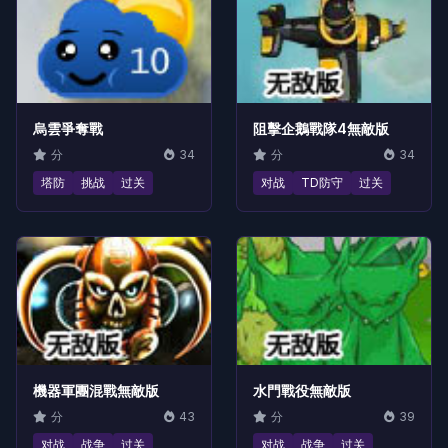
烏雲爭奪戰
阻擊企鵝戰隊4無敵版
分
34
分
34
塔防
挑战
过关
对战
TD防守
过关
機器軍團混戰無敵版
水門戰役無敵版
分
43
分
39
对战
战争
过关
对战
战争
过关