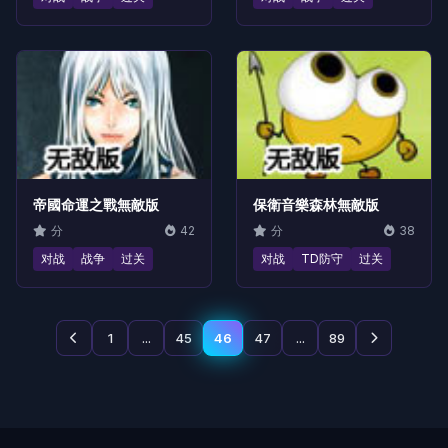
帝國命運之戰無敵版
保衛音樂森林無敵版
分
42
分
38
对战
战争
过关
对战
TD防守
过关
1
...
45
46
47
...
89