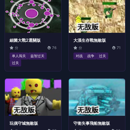
細菌大戰2選關版
大漠生存戰無敵版
分
76
分
71
单人闯关
益智过关
对战
战争
过关
过关
玩偶守城無敵版
守衛失事飛船無敵版