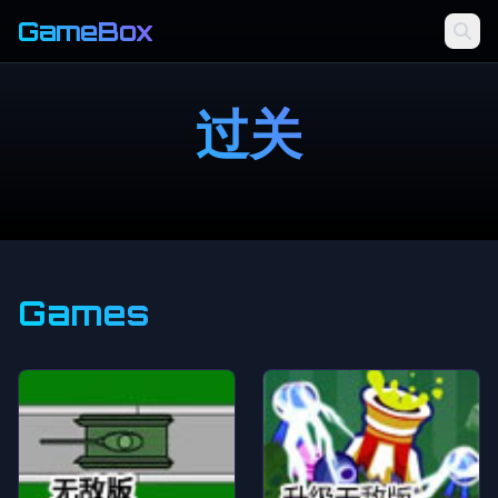
GameBox
过关
Games