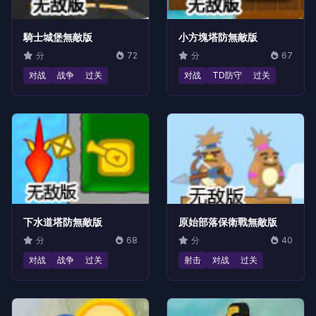
騎士城堡無敵版
小方塊塔防無敵版
分
72
分
67
对战
战争
过关
对战
TD防守
过关
下水道塔防無敵版
原始部落保衛戰無敵版
分
68
分
40
对战
战争
过关
射击
对战
过关