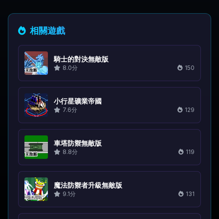
相關遊戲
騎士的對決無敵版
8.0分
150
小行星礦業帝國
7.6分
129
車塔防禦無敵版
8.8分
119
魔法防禦者升級無敵版
9.1分
131